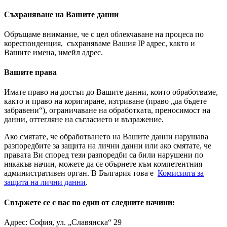
Съхраняване на Вашите данни
Обръщаме внимание, че с цел облекчаване на процеса по
кореспонденция, съхраняваме Вашия IP адрес, както и
Вашите имена, имейл адрес.
Вашите права
Имате право на достъп до Вашите данни, които обработваме,
както и право на коригиране, изтриване (право „да бъдете
забравени“), ограничаване на обработката, преносимост на
данни, оттегляне на съгласието и възражение.
Ако смятате, че обработването на Вашите данни нарушава
разпоредбите за защита на лични данни или ако смятате, че
правата Ви според тези разпоредби са били нарушени по
някакъв начин, можете да се обърнете към компетентния
административен орган. В България това е
Комисията за
защита на лични данни
.
Свържете се с нас по един от следните начини:
Адрес: София, ул. „Славянска“ 29