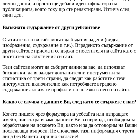
лични данни, а просто ще добави идентификатора на
публикацията, която току що сте редактирали. Изтича след
един ден.
Вмъкнато съдържание от други уебсайтове
Статиите на този сайт могат да бъдат вградени (видеа,
изображения, съдържание и т.н.). Вграденото съдържание от
други сайтове приема и се държи с посетителя на сайта като с
посетител на собствения си сайт.
Тези сайтове могат да събират данни за вас, да използват
бисквитки, да вграждат допълнителни инструменти за
статистика от трети страни, да следят как работите с тези
инструменти включително как потребявате вградено
съдържание ако имате профил и сте влезли в него на сайта.
Какво се случва с данните Ви, след като се свържете с нас?
Когато пишете чрез формуляра на уебсайта или изпращате
имейл, ние съхраняваме данните Ви за периода, необходим за
обработване на искането Ви, както и за да отговорим на Ваши
последващи въпроси. Не споделяме тази информация с трети
лица без Вашето изрично съгласие!