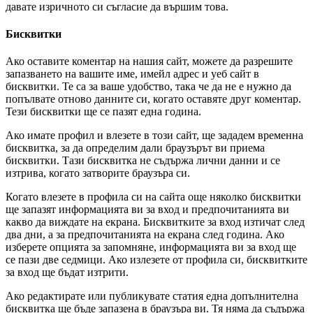
давате изричното си съгласие да вършим това.
Бисквитки
Ако оставите коментар на нашия сайт, можете да разрешите
запазването на вашите име, имейл адрес и уеб сайт в
бисквитки. Те са за ваше удобство, така че да не е нужно да
попълвате отново данните си, когато оставяте друг коментар.
Тези бисквитки ще се пазят една година.
Ако имате профил и влезете в този сайт, ще зададем временна
бисквитка, за да определим дали браузърът ви приема
бисквитки. Тази бисквитка не съдържа лични данни и се
изтрива, когато затворите браузъра си.
Когато влезете в профила си на сайта още няколко бисквитки
ще запазят информацията ви за вход и предпочитанията ви
какво да виждате на екрана. Бисквитките за вход изтичат след
два дни, а за предпочитанията на екрана след година. Ако
изберете опцията за запомняне, информацията ви за вход ще
се пази две седмици. Ако излезете от профила си, бисквитките
за вход ще бъдат изтрити.
Ако редактирате или публикувате статия една допълнителна
бисквитка ще бъде запазена в браузъра ви. Тя няма да съдържа