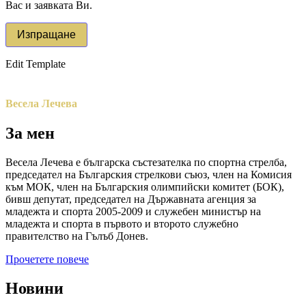
Вас и заявката Ви.
Edit Template
Весела Лечева
За мен
Весела Лечева е българска състезателка по спортна стрелба,
председател на Българския стрелкови съюз, член на Комисия
към МОК, член на Българския олимпийски комитет (БОК),
бивш депутат, председател на Държавната агенция за
младежта и спорта 2005-2009 и служебен министър на
младежта и спорта в първото и второто служебно
правителство на Гълъб Донев.
Прочетете повече
Новини